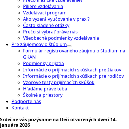
Piliere vzdelávania
Vzdelávací program
Ako vyzerá vyučovanie v praxi?
Často kladené otázky
Prečo si vybrať práve nás
Všeobecné podmienky vzdelávania
Pre záujemcov o štúdium
Formulár registrovaného záujmu o štúdium na
GKAN
Podmienky prijatia
Informácie o prijímacích skúškach pre žiakov
Informácie o prijímacích skúškach pre rodičov
Vzorové testy prijímacích skúšok
Hľadáme práve teba
Školné a priestory
Podporte nás
Kontakt
Srdečne vás pozývame na Deň otvorených dverí 14.
januára 2026