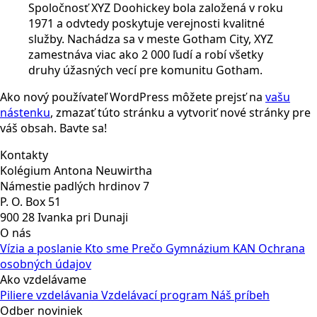
Spoločnosť XYZ Doohickey bola založená v roku
1971 a odvtedy poskytuje verejnosti kvalitné
služby. Nachádza sa v meste Gotham City, XYZ
zamestnáva viac ako 2 000 ľudí a robí všetky
druhy úžasných vecí pre komunitu Gotham.
Ako nový používateľ WordPress môžete prejsť na
vašu
nástenku
, zmazať túto stránku a vytvoriť nové stránky pre
váš obsah. Bavte sa!
Kontakty
Kolégium Antona Neuwirtha
Námestie padlých hrdinov 7
P. O. Box 51
900 28 Ivanka pri Dunaji
O nás
Vízia a poslanie
Kto sme
Prečo Gymnázium KAN
Ochrana
osobných údajov
Ako vzdelávame
Piliere vzdelávania
Vzdelávací program
Náš príbeh
Odber noviniek