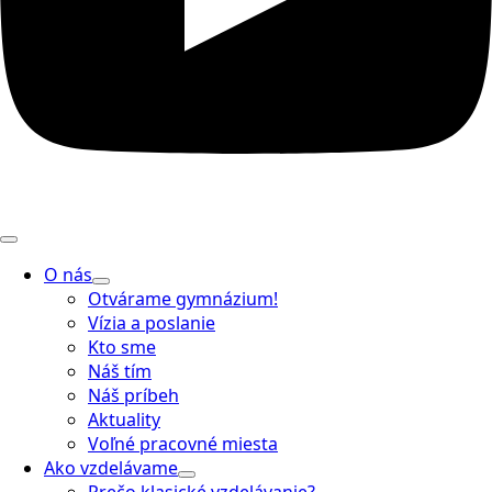
O nás
Otvárame gymnázium!
Vízia a poslanie
Kto sme
Náš tím
Náš príbeh
Aktuality
Voľné pracovné miesta
Ako vzdelávame
Prečo klasické vzdelávanie?