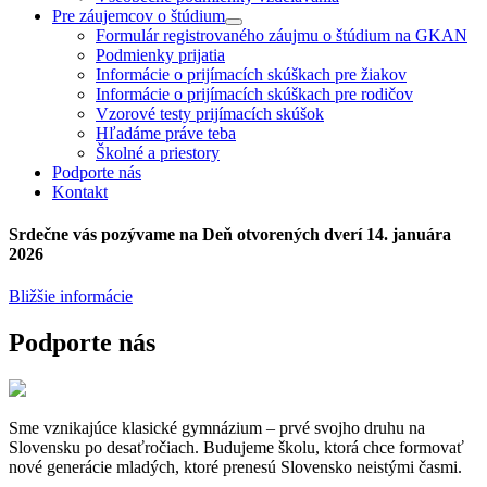
Pre záujemcov o štúdium
Formulár registrovaného záujmu o štúdium na GKAN
Podmienky prijatia
Informácie o prijímacích skúškach pre žiakov
Informácie o prijímacích skúškach pre rodičov
Vzorové testy prijímacích skúšok
Hľadáme práve teba
Školné a priestory
Podporte nás
Kontakt
Srdečne vás pozývame na Deň otvorených dverí 14. januára
2026
Bližšie informácie
Podporte nás
Sme vznikajúce klasické gymnázium – prvé svojho druhu na
Slovensku po desaťročiach. Budujeme školu, ktorá chce formovať
nové generácie mladých, ktoré prenesú Slovensko neistými časmi.