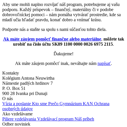
Aby sme mohli naplno rozvíjať náš program, potrebujeme aj vašu
podporu. Každý príspevok – finančný, materiálny či v podobe
dobrovoľníckej pomoci – nám pomáha vytvárať prostredie, kde sa
mladí učia hľadať pravdu, konať dobro a vnímať krásu.
Podporte nás a staňte sa spolu s nami súčasťou tohto diela.
Ak máte záujem pomôcť finančne alebo materiálne
,
môžete tak
urobiť na číslo účtu SK89 1100 0000 0026 6975 2115
.
Ďakujeme!
Ak máte záujem pomôcť inak, neváhajte nám
napísať
.
Kontakty
Kolégium Antona Neuwirtha
Námestie padlých hrdinov 7
P. O. Box 51
900 28 Ivanka pri Dunaji
O nás
Vízia a poslanie
Kto sme
Prečo Gymnázium KAN
Ochrana
osobných údajov
Ako vzdelávame
Piliere vzdelávania
Vzdelávací program
Náš príbeh
Odber noviniek