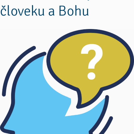
človeku a Bohu