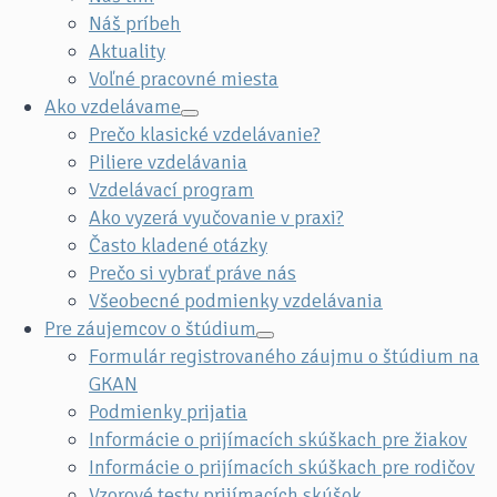
Náš príbeh
Aktuality
Voľné pracovné miesta
Ako vzdelávame
Prečo klasické vzdelávanie?
Piliere vzdelávania
Vzdelávací program
Ako vyzerá vyučovanie v praxi?
Často kladené otázky
Prečo si vybrať práve nás
Všeobecné podmienky vzdelávania
Pre záujemcov o štúdium
Formulár registrovaného záujmu o štúdium na
GKAN
Podmienky prijatia
Informácie o prijímacích skúškach pre žiakov
Informácie o prijímacích skúškach pre rodičov
Vzorové testy prijímacích skúšok