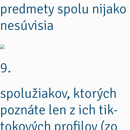
predmety spolu nijako
nesúvisia
9.
spolužiakov, ktorých
poznáte len z ich tik-
tokových profilov (zo