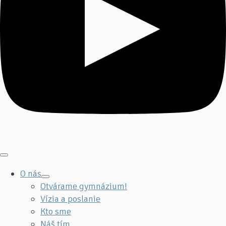
O nás
Otvárame gymnázium!
Vízia a poslanie
Kto sme
Náš tím